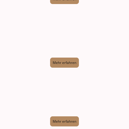
Gartenpflege
Unsere Gartenpflege sorgt für die professionelle
Gestaltung und Pflege Ihrer Außenanlagen, damit Ihr
Garten das ganze Jahr über ein angenehmes
Ambiente schafft.
Mehr erfahren
Hausbetreuung
Unsere Hausbetreuung umfasst umfassende
Dienstleistungen zur Pflege und Instandhaltung Ihrer
Immobilie, sodass Ihre Immobilie immer den
höchsten Standards entspricht.
Mehr erfahren