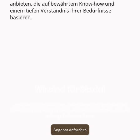
anbieten, die auf bewährtem Know-how und
einem tiefen Verständnis Ihrer Bedürfnisse
basieren.
Wir sind für Sie da!
Unser engagiertes Team steht Ihnen jederzeit zur Verfügung, um
Ihre Anliegen umgehend zu klären und Lösungen zu finden, die Ihnen
sofortige Entlastung bieten.
Angebot anfordern