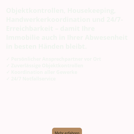
Objektkontrollen, Housekeeping,
Handwerkerkoordination und 24/7-
Erreichbarkeit – damit Ihre
Immobilie auch in Ihrer Abwesenheit
in besten Händen bleibt.
✓ Persönlicher Ansprechpartner vor Ort
✓ Zuverlässige Objektkontrollen
✓ Koordination aller Gewerke
✓ 24/7 Notfallservice
Housekeeping
Unser Housekeeping-Service steht für Sauberkeit, Komfort und
Verlässlichkeit.
Wir halten Ihre Immobilie stets gepflegt und einladend – für Sie und Ihre
Gäste. So entsteht eine Wohnatmosphäre zum Wohlfühlen
Mehr erfahren