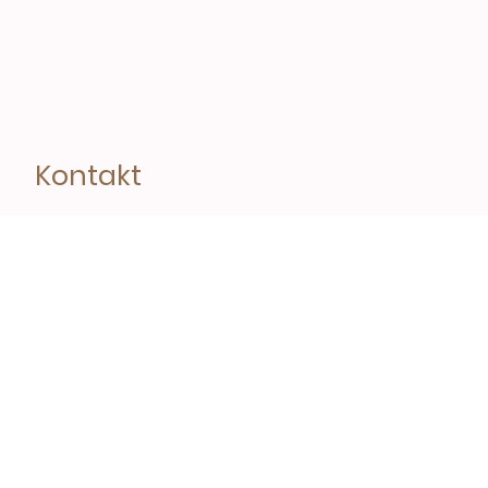
Kontakt
Telefon:
+43 660 854 55 12
E-mail:
office@chaletservice-kitz.at
Anschrift: Büro Kitzbühel
Franz-Erler-Straße 9
A-6370 Kitzbühel
Name
*